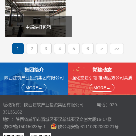
体板是以外墙无机预涂装
胶地板，电灯，电路
饰材料
饰板、保温芯材、胶粘剂
在工厂内复合成型，集节
中端端打包箱
能、装饰、防火、于一体
2.5mm厚镀锌主梁，含塑
的建筑材料
胶地板，电灯，电路
1
2
3
4
5
6
>
>>
集团简介
党建动态
陕西建筑产业投资集团有限公司
强化党建引领 推动远方公司高质
成立于2014年7月，是陕西建工
量发展
MORE→
MORE→
集团股份有限公司的重要子企
关注党建动态,旨在宣传党的方针
业，肩负“助推建筑绿色革命，领
政策、展示党建动态。
航产业和谐发展”的使命。
版权所有：陕西建筑产业投资集团有限公司 电话：029-
33136162
地址：陕西省咸阳市渭城区秦汉新城秦汉文创大厦16-17楼
陕ICP备15015023号-1
陕公网安备 61110202000221号