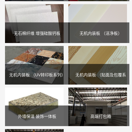
alc墙板用作墙体材料，可
通过连接件将高强合成水
根据用户的不同需要，灵
泥保温装饰模板紧固连接
活地重新合理分割空间，
形成浇筑腔，并且浇筑腔
而不必沿用原有结构形式
的宽度可以根据墙体需要
无石棉纤维 增强硅酸钙板
无机内装板 （洁净板）
任意调整，向空腔内浇筑
陕建朗业无石棉纤维增强
陕建朗业无机内装洁净板
钢筋混凝土，形成带有保
硅酸钙板采用硅质材料
是以无石棉纤维增强硅酸
温的整体框剪结构体系
（石英砂）、钙质材料
钙板做为基板，选择高性
（水泥）、木浆纤维和助
能抗菌涂层做为饰面层，
无机内装板 （UV转印板系列）
无机内装板 （贴面及包覆系
剂等，按照一定比例进行
通过UV光固化工艺生产而
陕建朗业UV转印板是以无
陕建朗业贴面、包覆系列
列）
配比
成
石棉纤维增强硅酸钙板做
无机内装板是一种以中高
为基板，通过UV转印技术
密度的无石棉纤维增强硅
制作而成，可实现天然石
酸钙板为基材，表面采用
外墙保温 装饰一体板
高端打包箱
材、瓷砖、木纹等高装
高性能高装饰的特种膜复
陕建朗业外墙保温装饰一
3.0mm厚镀锌主梁，含塑
饰、肌理效果
合而成的新型环保建筑装