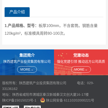
产品介绍
1.产品规格、型号
：
板厚100mm，不含套筒。钢筋含量
120kg/m³，标准模具周转80-100次。
集团简介
党建动态
陕西建筑产业投资集团有限公司
强化党建引领 推动远方公司高质
成立于2014年7月，是陕西建工
量发展
MORE→
MORE→
集团股份有限公司的重要子企
关注党建动态,旨在宣传党的方针
业，肩负“助推建筑绿色革命，领
政策、展示党建动态。
航产业和谐发展”的使命。
版权所有：陕西建筑产业投资集团有限公司 电话：029-
33136162
地址：陕西省咸阳市渭城区秦汉新城秦汉文创大厦16-17楼
陕ICP备15015023号-1
陕公网安备 61110202000221号