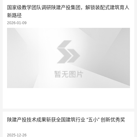
国家级教学团队调研陕建产投集团，解锁装配式建筑育人
新路径
2026-01-09
陕建产投技术成果斩获全国建筑行业 “五小” 创新优秀奖
2025-12-26