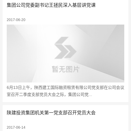
集团公司党委副书记王拯民深入基层讲党课
2017-06-20
6月13日上午，陕西建工国际融资租赁有限公司党支部在公司会议
室召开二季度支部党员大会之际，集团公司党...
陕建投资集团机关第一党支部召开党员大会
2017-06-14