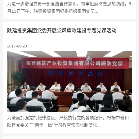
为进一步增强党员干部廉洁自律意识，筑牢拒腐防变思想防线，9
月13日下午，陕建投资集团纪委组织集团党员...
陕建投资集团党委开展党风廉政建设专题党课活动
2017-06-23
为全面加强党的纪律建设，严格执行党的各项纪律，根据中省和
陕建党委关于“两学一做”学习教育常态化制度化...