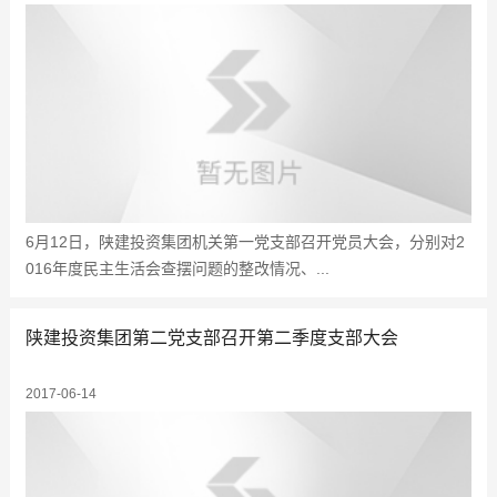
6月12日，陕建投资集团机关第一党支部召开党员大会，分别对2
016年度民主生活会查摆问题的整改情况、...
陕建投资集团第二党支部召开第二季度支部大会
2017-06-14