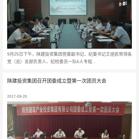
9月25日下午，陕建投资集团党委副书记、纪委书记王拯民带领各
党（总）支部负责人、纪检委员一队6人专程...
陕建投资集团召开团委成立暨第一次团员大会
2017-09-20