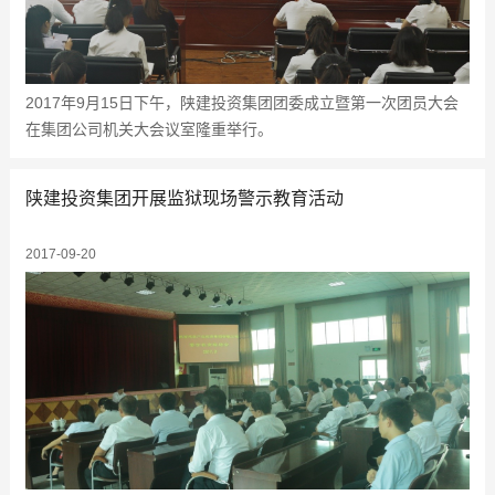
2017年9月15日下午，陕建投资集团团委成立暨第一次团员大会
在集团公司机关大会议室隆重举行。
陕建投资集团开展监狱现场警示教育活动
2017-09-20