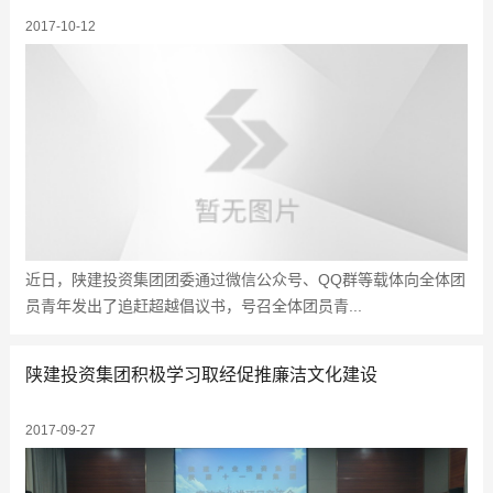
2017-10-12
近日，陕建投资集团团委通过微信公众号、QQ群等载体向全体团
员青年发出了追赶超越倡议书，号召全体团员青...
陕建投资集团积极学习取经促推廉洁文化建设
2017-09-27