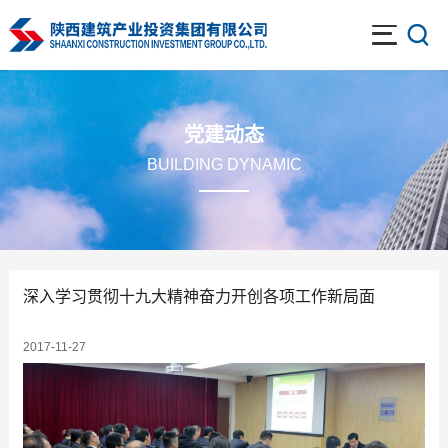
党建动态
BUILDING DYNAMIC
深入学习贯彻十九大精神奋力开创各项工作新局面
2017-11-27