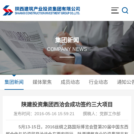
集团新闻
COMPANY NEWS
集团新闻
媒体聚焦
成员动态
行业动态
通知公
陕建投资集团西洽会成功签约三大项目
发布时间：2016-05-16 15:59:21
撰稿人：党群工作部
5月
13-15
日，2016丝绸之路国际博览会暨第
20
届中国东西