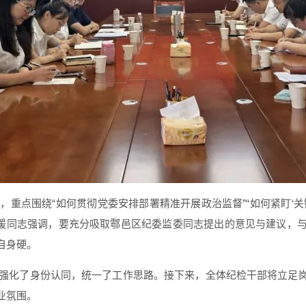
重点围绕“如何贯彻党委安排部署精准开展政治监督”“如何紧盯‘关键
赵媛媛同志强调，要充分吸取鄠邑区纪委监委同志提出的意见与建议，
自身硬。
强化了身份认同，统一了工作思路。接下来，全体纪检干部将立足
业氛围。