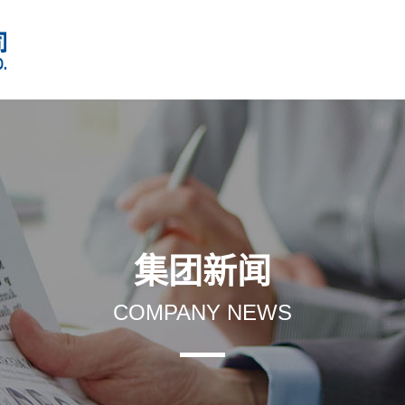
集团新闻
COMPANY NEWS