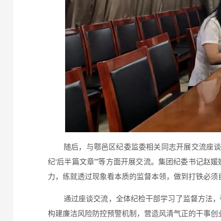
随后，与鄠邑区纪委监委相关同志开展交流座谈，
纪‘后半篇文章’”等方面开展交流。集团纪委书记
力，练就透过现象看本质的监督本领，做到打铁必须
通过座谈交流，全体纪检干部学习了监督方法，
构建廉洁风险防控预警机制，营造风清气正的干事创