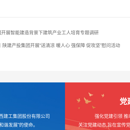
团开展智能建造背景下建筑产业工人培育专题调研
陕建产投集团开展“送清凉 暖人心 强保障 促攻坚”慰问活动
党
陕西建工集团股份有限公司
强化党建引领 
和谐发展”的使命。
关注党建动态,旨在宣传