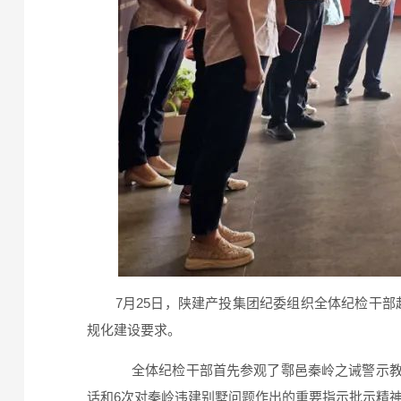
7月25日，陕建产投集团纪委组织全体纪检干
规化建设要求。
全体纪检干部首先参观了鄠邑秦岭之诫警示教育
话和6次对秦岭违建别墅问题作出的重要指示批示精