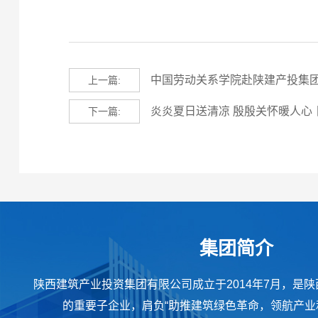
中国劳动关系学院赴陕建产投集
上一篇:
炎炎夏日送清凉 殷殷关怀暖人心丨
下一篇:
集团简介
陕西建筑产业投资集团有限公司成立于2014年7月，是
的重要子企业，肩负“助推建筑绿色革命，领航产业