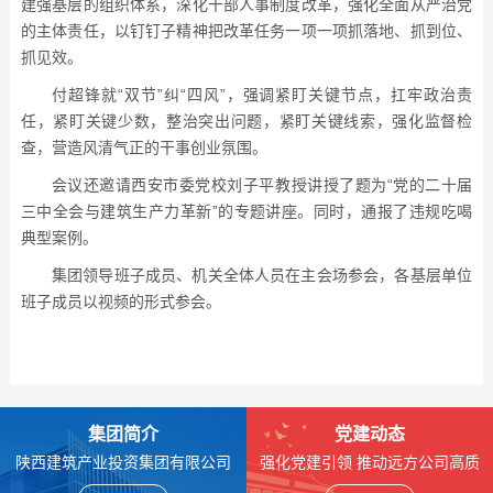
建强基层的组织体系，深化干部人事制度改革，强化全面从严治党
的主体责任，以钉钉子精神把改革任务一项一项抓落地、抓到位、
抓见效。
付超锋就
“
双节
”
纠
“
四风
”
，强调紧盯关键节点，扛牢政治责
任，紧盯关键少数，整治突出问题，紧盯关键线索，强化监督检
查，营造风清气正的干事创业氛围。
会议还邀请西安市委党校刘子平教授讲授了题为
“
党的二十届
三中全会与建筑生产力革新
”
的专题讲座。同时，通报了违规吃喝
典型案例。
集团领导班子成员、机关全体人员在主会场参会，各基层单位
班子成员以视频的形式参会。
集团简介
党建动态
陕西建筑产业投资集团有限公司
强化党建引领 推动远方公司高质
成立于2014年7月，是陕西建工
量发展