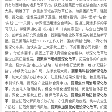
具有陕西特色的诸多改革举措。陕建控股集团专题宣讲会融入发展
大局，明确了下一步重点领域各项改革任务，为集团抓改革、强管
理、提效能、促发展提供了遵循。付超锋强调，抓牢
“思考”“结合”
“实践”三个“关键”，学深悟透用活全会精神。要通过灵活多样的学
习形式，学懂弄通吃透《决定》和《实施意见》，与企业战略研
究、创新业务研究深度融合，找到推动企业改革发展的新思路新举
措。要贯彻落实陕建“11359”工作方针，围绕“四新”战略、“四化”转
型深化布局，加快实施“三大系统工程”，下好集团协同发展“一盘
棋”。付超锋要求，集团上下要认真领会全会精神，以深化改革助
推企业高质量发展。
要聚焦市场经营深化改革
，拓展合作的广度和
深度，稳步实施
“走出去”战略，培育特色打造优势，着力“延链补
链”，持续优化业务布局，支撑发展大局。
要聚焦科技创新深化改
革
，加大关键核心技术攻关，注重科技成果效能转化，着重发挥技
术引领作用，提高全产业链综合竞争力。
要聚焦公司治理深化改
革
，完善法人治理结构，健全市场化运营机制，优化管控体系建
设，深化三大系统工程，确保改革实效。
要聚焦风险防控深化改
革
，健全防范化解风险长效机制，守住资金风险底线，筑牢安全生
产防线，防范负面舆情风险。
要聚焦加强党的建设深化改革
，织密